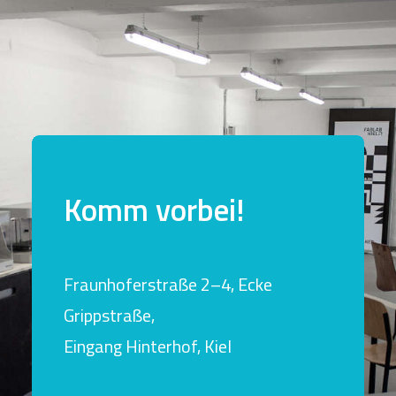
Komm vorbei!
Fraunhoferstraße 2–4, Ecke
Grippstraße,
Eingang Hinterhof, Kiel