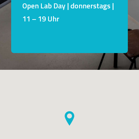
Open Lab Day | donnerstags |
11 – 19 Uhr