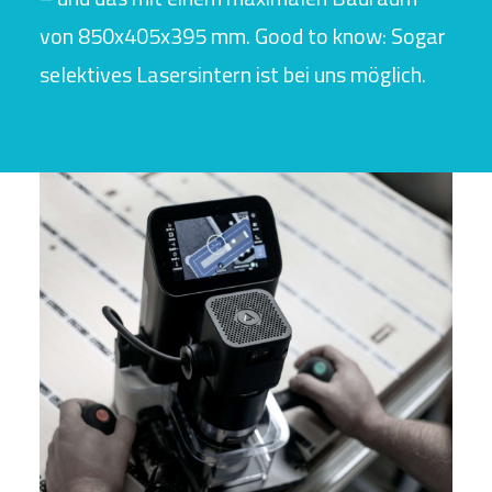
von 850x405x395 mm. Good to know: Sogar
selektives Lasersintern ist bei uns möglich.